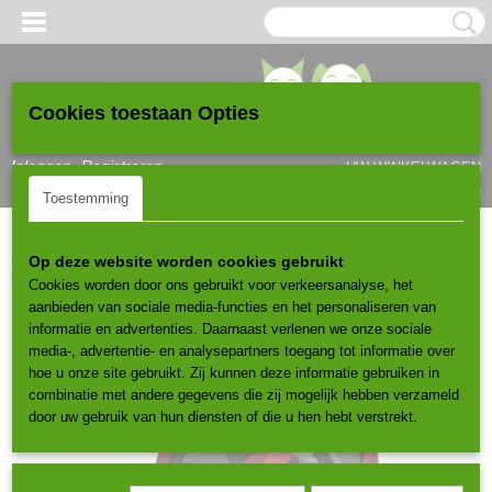
Cookies toestaan Opties
Inloggen
Registreren
UW WINKELWAGEN
Geen producten
(0)
Toestemming
Details
Over
Home
>
Hondenfietskarren
>
Large
>
Topmast hondenfietskar
Op deze website worden cookies gebruikt
original - opvouwbaar - rood - large
Cookies worden door ons gebruikt voor verkeersanalyse, het
aanbieden van sociale media-functies en het personaliseren van
informatie en advertenties. Daarnaast verlenen we onze sociale
media-, advertentie- en analysepartners toegang tot informatie over
hoe u onze site gebruikt. Zij kunnen deze informatie gebruiken in
combinatie met andere gegevens die zij mogelijk hebben verzameld
door uw gebruik van hun diensten of die u hen hebt verstrekt.