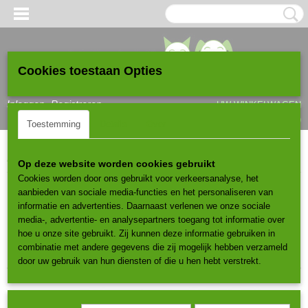
Cookies toestaan Opties
Inloggen
Registreren
UW WINKELWAGEN
Geen producten
(0)
Toestemming
Details
Over
Home
>
Krabpalen
>
Vanaf 100cm tot 150cm
Op deze website worden cookies gebruikt
Cookies worden door ons gebruikt voor verkeersanalyse, het
aanbieden van sociale media-functies en het personaliseren van
Sorteer op:
informatie en advertenties. Daarnaast verlenen we onze sociale
media-, advertentie- en analysepartners toegang tot informatie over
1
2
»
hoe u onze site gebruikt. Zij kunnen deze informatie gebruiken in
combinatie met andere gegevens die zij mogelijk hebben verzameld
door uw gebruik van hun diensten of die u hen hebt verstrekt.