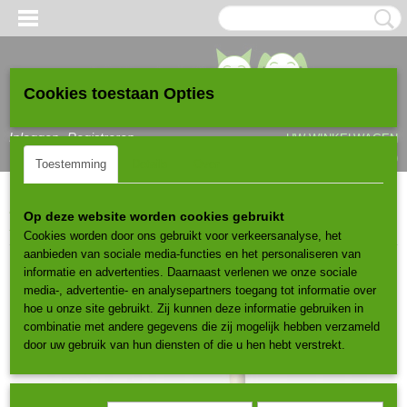
Cookies toestaan Opties
Inloggen
Registreren
UW WINKELWAGEN
Geen producten
(0)
Toestemming
Details
Over
Home
>
Krabpalen
>
Vanaf 100cm tot 150cm
>
Krabpaal Bruin
Op deze website worden cookies gebruikt
139cm
Cookies worden door ons gebruikt voor verkeersanalyse, het
aanbieden van sociale media-functies en het personaliseren van
informatie en advertenties. Daarnaast verlenen we onze sociale
media-, advertentie- en analysepartners toegang tot informatie over
hoe u onze site gebruikt. Zij kunnen deze informatie gebruiken in
combinatie met andere gegevens die zij mogelijk hebben verzameld
door uw gebruik van hun diensten of die u hen hebt verstrekt.