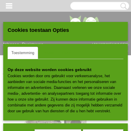
Cookies toestaan Opties
Inloggen
Registreren
UW WINKELWAGEN
Geen producten
(0)
Toestemming
Details
Over
Home
>
Krabpalen
>
Vanaf 150cm
>
Duvoplus krabpaal COCO
Op deze website worden cookies gebruikt
Antraciet
Cookies worden door ons gebruikt voor verkeersanalyse, het
aanbieden van sociale media-functies en het personaliseren van
informatie en advertenties. Daarnaast verlenen we onze sociale
media-, advertentie- en analysepartners toegang tot informatie over
hoe u onze site gebruikt. Zij kunnen deze informatie gebruiken in
combinatie met andere gegevens die zij mogelijk hebben verzameld
door uw gebruik van hun diensten of die u hen hebt verstrekt.