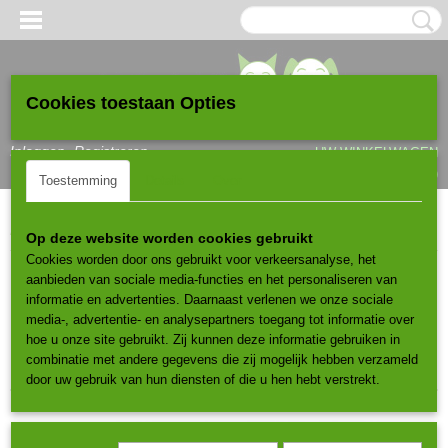
Cookies toestaan Opties
Inloggen
Registreren
UW WINKELWAGEN
Geen producten
(0)
Toestemming
Details
Over
Home
>
Krabpalen
>
Vanaf 100cm tot 150cm
Op deze website worden cookies gebruikt
Cookies worden door ons gebruikt voor verkeersanalyse, het
aanbieden van sociale media-functies en het personaliseren van
Sorteer op:
informatie en advertenties. Daarnaast verlenen we onze sociale
media-, advertentie- en analysepartners toegang tot informatie over
1
2
»
hoe u onze site gebruikt. Zij kunnen deze informatie gebruiken in
combinatie met andere gegevens die zij mogelijk hebben verzameld
door uw gebruik van hun diensten of die u hen hebt verstrekt.